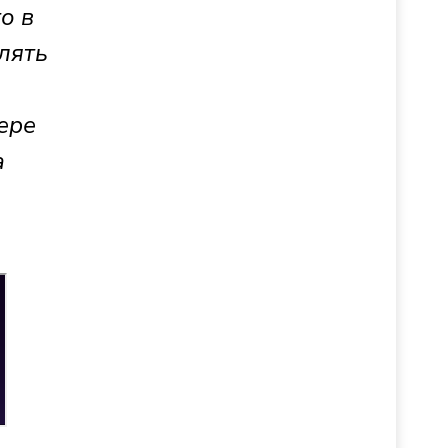
о в
лять
ере
а