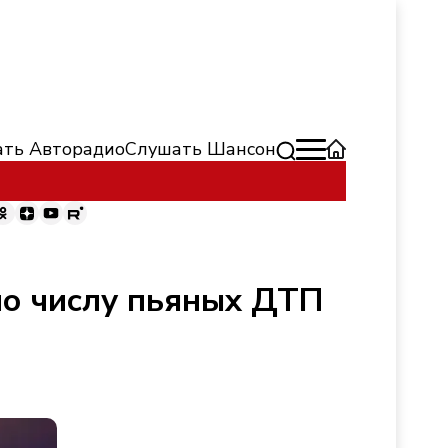
ть Авторадио
Слушать Шансон
 по числу пьяных ДТП