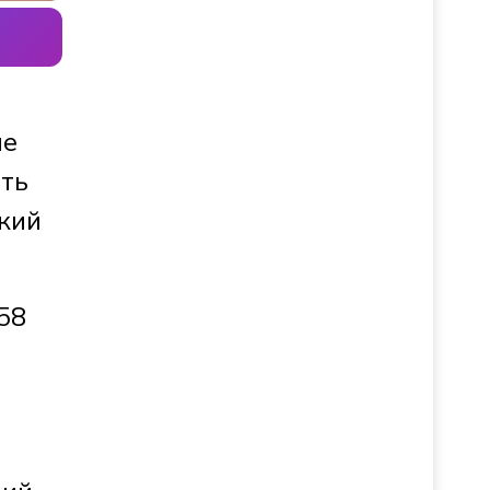
ые
оть
зкий
58