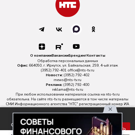
О компании
Вакансии
Брендинг
Контакты
Обработка персональных данных
Офис:
664050, г. Иркутск, ул. Байкальская, 259, 4-ый этаж
(3952) 792-401
office@nts-tv.ru
Новости:
(3952) 792-402
rnews@nts-tv.ru
Реклама:
(3952) 792-400
reklama@nts-tv.ru
При любом использовании материалов ссылка на
nts-tv.ru
обязательна. На сайте nts-tv.ru размещаются в том числе материалы
СМИ Информационного агентства "НТС" регистрационный номер ИА
№ ФС 77 - 88763 зарегистрировано Федеральной службой по
надзору в сфере связи, информационных технологий и массовых
Используя наш сайт, вы
коммуникаций.
соглашаетесь с правилами
Главный редактор ИА "НТС" Иштулкин Евгений Александрович
16+
Принять
обработки персональных