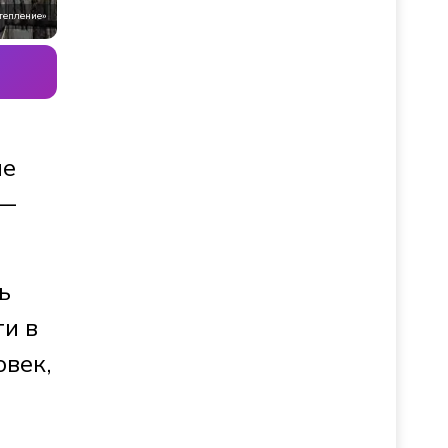
утепление»
ые
 —
ь
и в
овек,