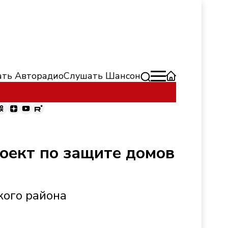
ть Авторадио
Слушать Шансон
роект по защите домов
кого района