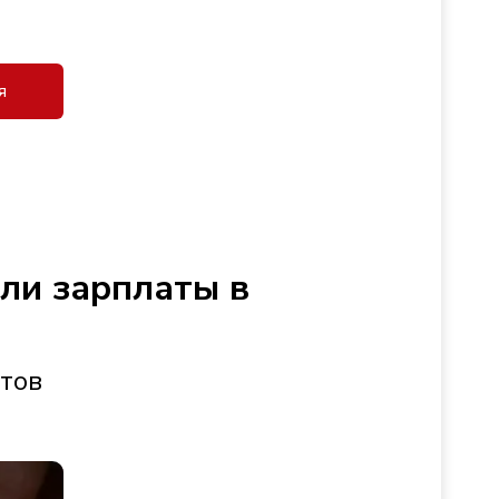
я
сли зарплаты в
стов