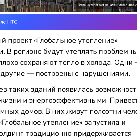
Фото из телеграм-канала «Глобальное 
але НТС
й проект «Глобальное утепление»
и. В регионе будут утеплять проблемн
 плохо сохраняют тепло в холода. Одни
е, другие — построены с нарушениями.
ев таких зданий появилась возможност
жизни и энергоэффективными. Привест
мных домов. В них живут полсотни чел
«Глобальное утепление» запустила и
Холдинг традиционно придерживается