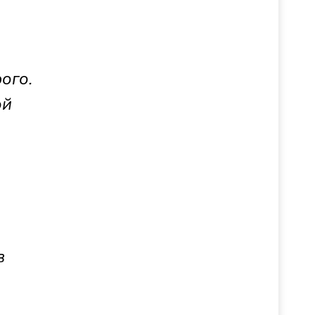
ого.
ой
в