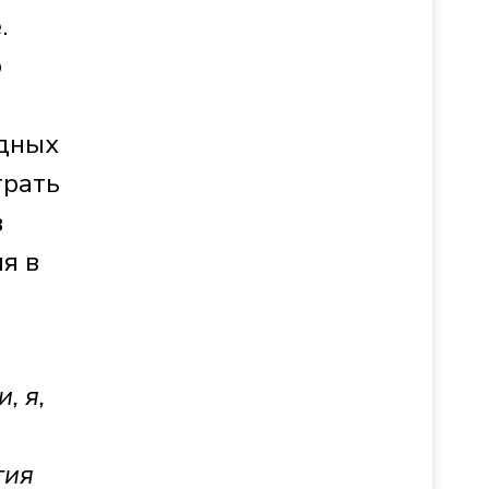
.
о
одных
грать
в
я в
, я,
тия