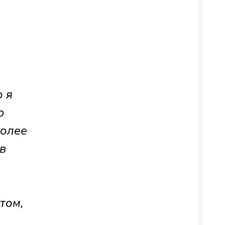
 я
ю
более
в
том,