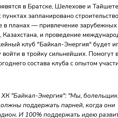
явятся в Братске, Шелехове и Тайшете
х пунктах запланировано строительств
е в планах — привлечение зарубежных
, Казахстана, и проведение междунар
кейный клуб "Байкал-Энергия" будет и
у войти в тройку сильнейших. Помогут 
огоднего состава клуба с опытом участи
К "Байкал-Энергия": "Мы, болельщики
должны поддержать парней, когда они
тадион. И 100% поддержать идею разви