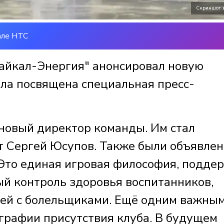
Скриншот 
але НТС
айкал-Энергия" анонсировал новую
ыла посвящена специальная пресс-
 новый директор команды. Им стал
т Сергей Юсупов. Также были объявле
Это единая игровая философия, подде
ый контроль здоровья воспитанников,
зей с болельщиками. Ещё одним важны
графии присутствия клуба. В будущем