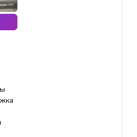
видео НТС
ны
ржка
м