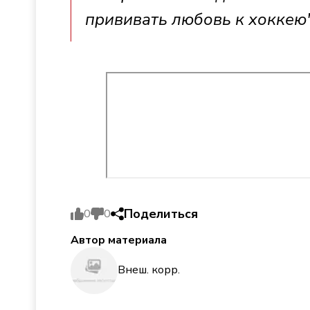
прививать любовь к хоккею"
Поделиться
0
0
Автор материала
Внеш. корр.