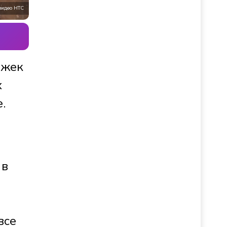
видео НТС
ажек
х
.
 в
все