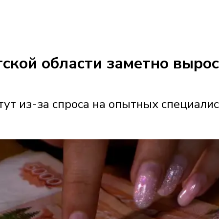
утской области заметно выро
ут из-за спроса на опытных специали