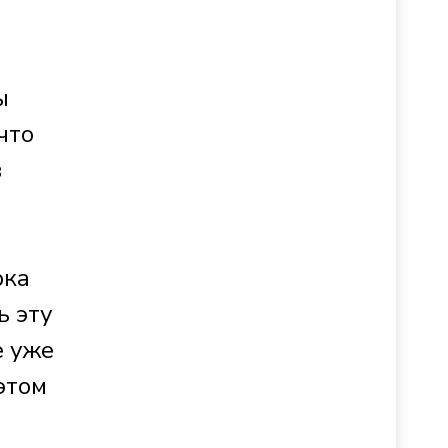
ы
что
в
рка
ь эту
е уже
этом