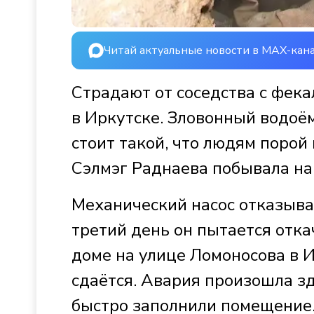
Читай актуальные новости в MAX-кан
Страдают от соседства с фек
в Иркутске. Зловонный водоём
стоит такой, что людям порой
Сэлмэг Раднаева побывала на
Механический насос отказывае
третий день он пытается отка
доме на улице Ломоносова в И
сдаётся. Авария произошла з
быстро заполнили помещение. 