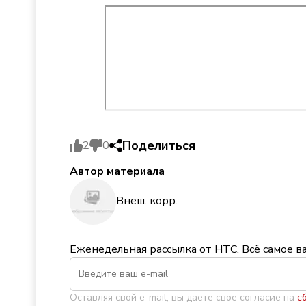
Поделиться
2
0
Автор материала
Внеш. корр.
Еженедельная рассылка от НТС. Всё самое в
Оставляя свой e-mail, вы даете свое согласие на
с