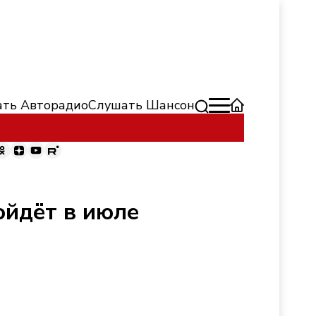
ть Авторадио
Слушать Шансон
ойдёт в июле