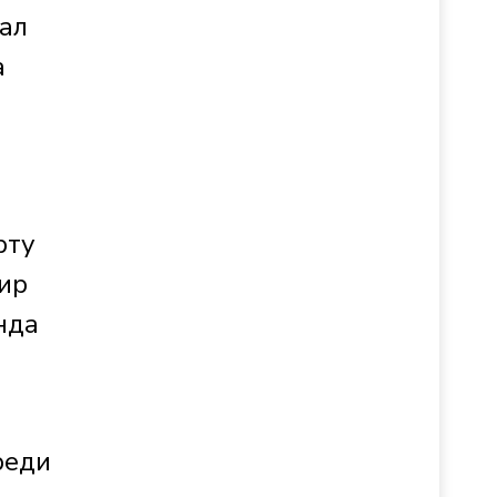
ал
а
рту
ир
нда
реди