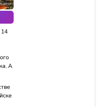
insportirk
 14
того
ка. А
стве
ийске