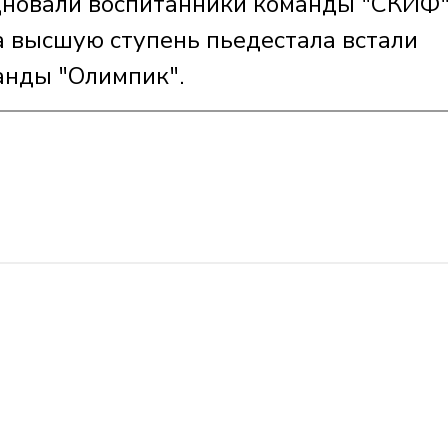
дновали воспитанники команды "СКИФ"
а высшую ступень пьедестала встали
анды "Олимпик".