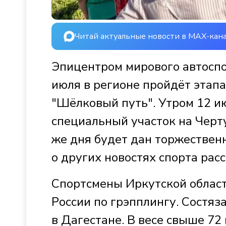
Читай актуальные новости в MAX-кан
Эпицентром мирового автоспор
июля в регионе пройдёт этап
"Шёлковый путь". Утром 12 и
специальный участок на Черту
же дня будет дан торжественн
о других новостях спорта рас
Спортсмены Иркутской област
России по грэпплингу. Состяз
в Дагестане. В весе свыше 7