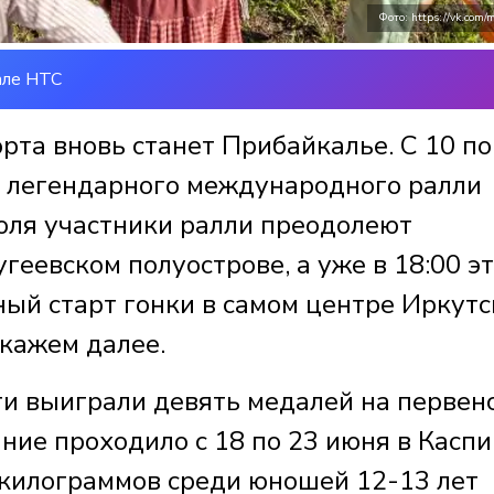
Фото: https://vk.com/m
але НТС
та вновь станет Прибайкалье. С 10 по
а легендарного международного ралли
юля участники ралли преодолеют
геевском полуострове, а уже в 18:00 э
ый старт гонки в самом центре Иркутс
скажем далее.
и выиграли девять медалей на первен
ание проходило с 18 по 23 июня в Касп
2 килограммов среди юношей 12-13 лет