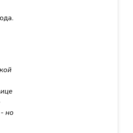
ода.
ской
лице
о
- но