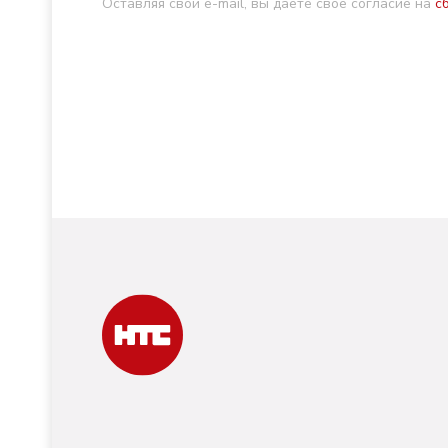
Оставляя свой e-mail, вы даете свое согласие на
с
Видео дня
«Свет в каждом доме»
сетей
06.08.2026 - 10:09