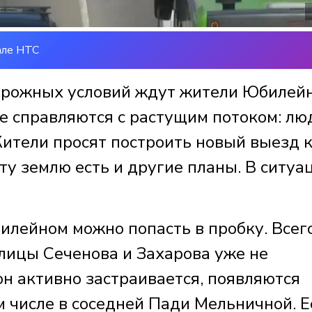
але НТС
орожных условий ждут жители Юбилейн
е справляются с растущим потоком: лю
Жители просят построить новый выезд 
ту землю есть и другие планы. В ситуа
лейном можно попасть в пробку. Всег
 Улицы Сеченова и Захарова уже не
он активно застраивается, появляются
м числе в соседней Пади Мельничной. Е