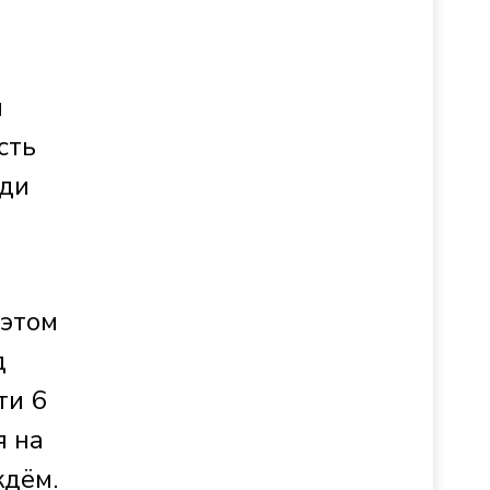
ы
сть
ади
 этом
д
ти 6
я на
ждём.