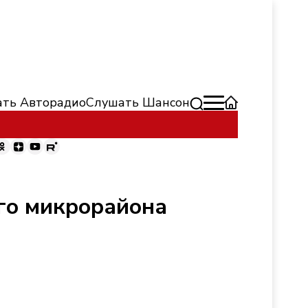
ть Авторадио
Слушать Шансон
го микрорайона