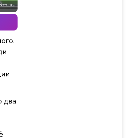
Фото НТС
ого.
ди
к
ции
о два
ё