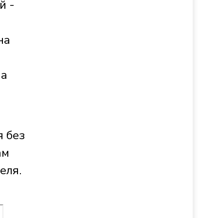
й -
на
на
я без
ам
еля.