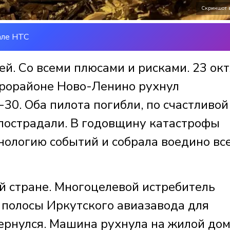
Скриншот 
але НТС
ей. Со всеми плюсами и рисками. 23 ок
крорайоне Ново-Ленино рухнул
30. Оба пилота погибли, по счастливой
 пострадали. В годовщину катастрофы
нологию событий и собрала воедино вс
й стране. Многоцелевой истребитель
 полосы Иркутского авиазавода для
ернулся. Машина рухнула на жилой дом