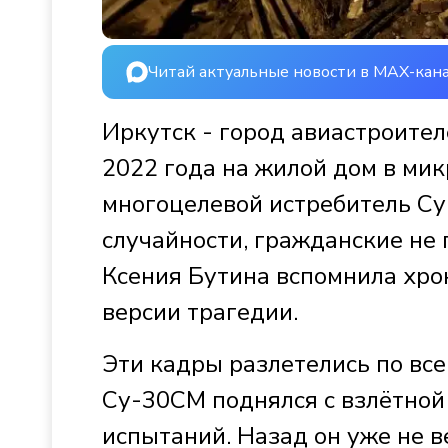
Читай актуальные новости в MAX-кан
Иркутск - город авиастроител
2022 года на жилой дом в ми
многоцелевой истребитель Су-
случайности, гражданские не
Ксения Бутина вспомнила хро
версии трагедии.
Эти кадры разлетелись по все
Су-30СМ поднялся с взлётной
испытаний. Назад он уже не в