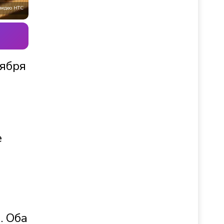
видео НТС
тября
е
. Оба