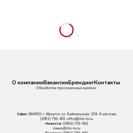
О компании
Вакансии
Брендинг
Контакты
Обработка персональных данных
Офис:
664050, г. Иркутск, ул. Байкальская, 259, 4-ый этаж
(3952) 792-401
office@nts-tv.ru
Новости:
(3952) 792-402
rnews@nts-tv.ru
Реклама:
(3952) 792-400