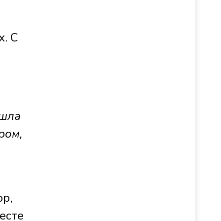
х. С
ошла
ром,
ор,
есте