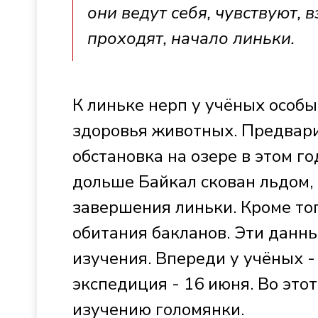
они ведут себя, чувствуют,
проходят, начало линьки.
К линьке нерп у учёных особы
здоровья животных. Предвари
обстановка на озере в этом г
дольше Байкал скован льдом,
завершения линьки. Кроме то
обитания бакланов. Эти данн
изучения. Впереди у учёных 
экспедиция - 16 июня. Во это
изучению голомянки.