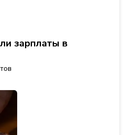
сли зарплаты в
стов