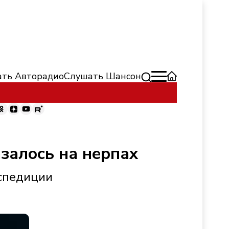
ть Авторадио
Слушать Шансон
залось на нерпах
кспедиции