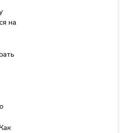
у
ся на
рать
о
 Как