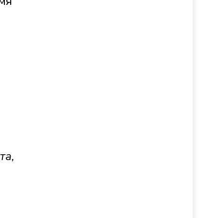
емя
та,