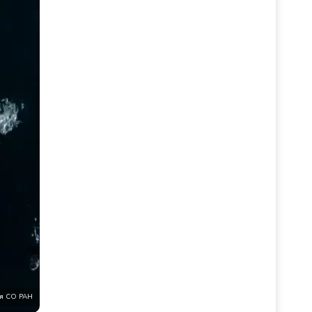
ея СО РАН