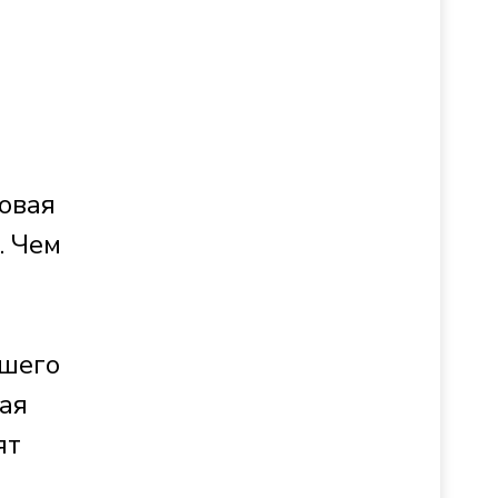
овая
. Чем
йшего
ая
ят