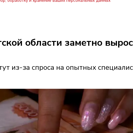
бор, обработку и хранение ваших персональных данных
утской области заметно выро
ут из-за спроса на опытных специали