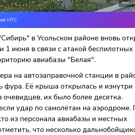
Фото: t.m
але НТС
"Сибирь" в Усольском районе вновь от
 1 июня в связи с атакой беспилотных
рриторию авиабазы "Белая".
ера на автозаправочной станции в рай
ь фура. Её крыша открылась и изнутри
в очевидцев, их было более десятка.
если удар по самолётам на аэродроме. 
о из персонала авиабазы и местных
отметить, что несколько дальнобойщик