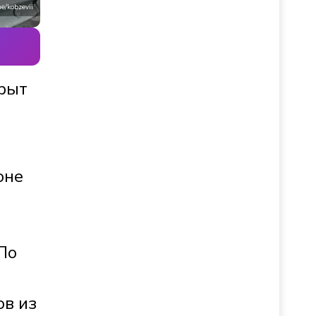
e/kobzevii
крыт
оне
По
ов из