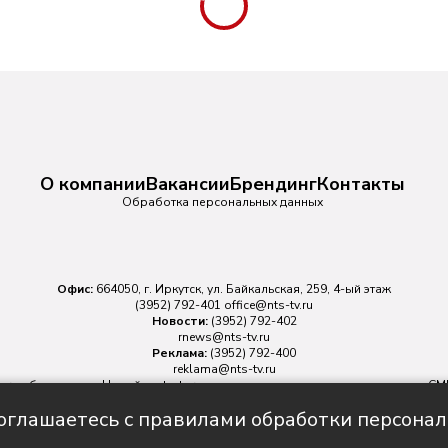
О компании
Вакансии
Брендинг
Контакты
Обработка персональных данных
Офис:
664050, г. Иркутск, ул. Байкальская, 259, 4-ый этаж
(3952) 792-401
office@nts-tv.ru
Новости:
(3952) 792-402
rnews@nts-tv.ru
Реклама:
(3952) 792-400
reklama@nts-tv.ru
v.ru
обязательна. На сайте nts-tv.ru размещаются в том числе материалы 
ровано Федеральной службой по надзору в сфере связи, информационных
соглашаетесь с правилами обработки персона
Главный редактор ИА "НТС" Иштулкин Евгений Александрович
16+