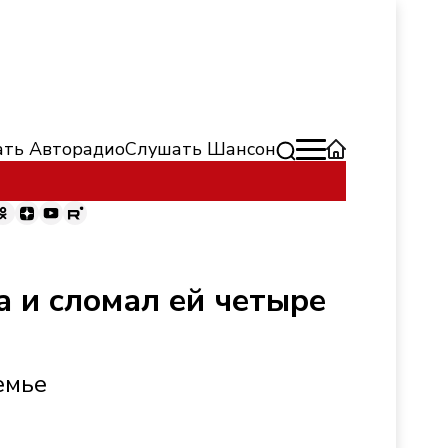
ть Авторадио
Слушать Шансон
 и сломал ей четыре
емье