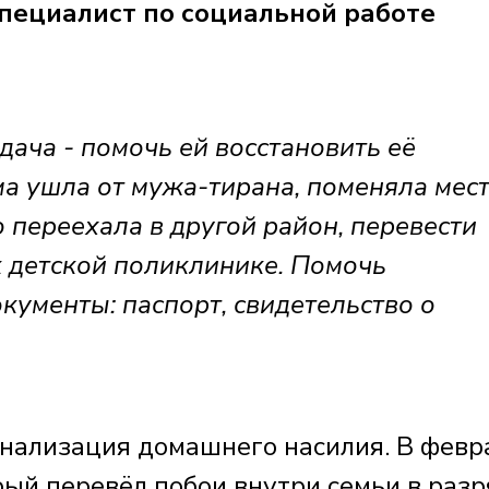
ециалист по социальной работе
ача - помочь ей восстановить её
ма ушла от мужа-тирана, поменяла мес
 переехала в другой район, перевести
к детской поликлинике. Помочь
кументы: паспорт, свидетельство о
нализация домашнего насилия. В февр
рый перевёл побои внутри семьи в раз