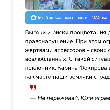
Читай актуальные новости в MAX-кан
Высоки и риски процветания 
правонарушение. При этом ог
жертвами агрессоров - своих 
возлюбленных. С такой ситуац
поклонник. Карина Фокирова 
как часто наши земляки страд
— Не переживай, Юля играе