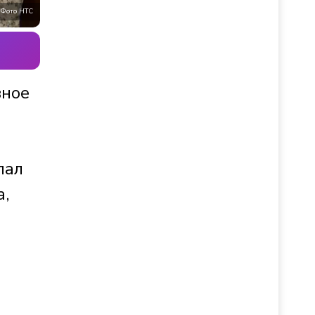
Фото НТС
вное
пал
а,