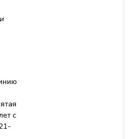
 и
линию
пятая
лет с
21-