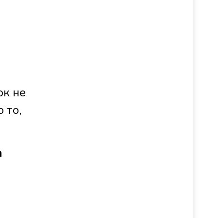
ок не
 то,
а