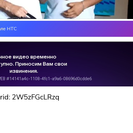
але НТС
rid: 2W5zFGcLRzq