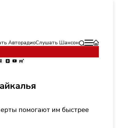
ть Авторадио
Слушать Шансон
байкалья
перты помогают им быстрее