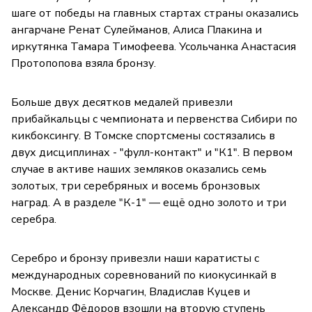
шаге от победы на главных стартах страны оказались
ангарчане Ренат Сулейманов, Алиса Плакина и
иркутянка Тамара Тимофеева. Усольчанка Анастасия
Протопопова взяла бронзу.
Больше двух десятков медалей привезли
прибайкальцы с чемпионата и первенства Сибири по
кикбоксингу. В Томске спортсмены состязались в
двух дисциплинах - "фулл-контакт" и "К1". В первом
случае в активе наших земляков оказались семь
золотых, три серебряных и восемь бронзовых
наград. А в разделе "К-1" — ещё одно золото и три
серебра.
Серебро и бронзу привезли наши каратисты с
международных соревнований по киокусинкай в
Москве. Денис Корчагин, Владислав Куцев и
Александр Фёдоров взошли на вторую ступень