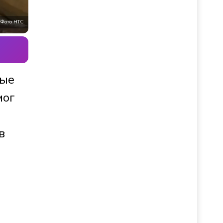
Фото НТС
ные
мог
в