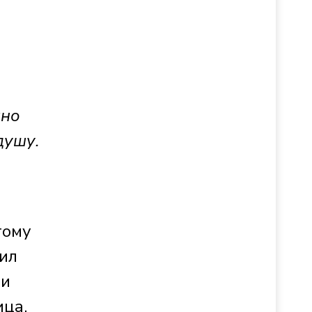
чно
душу.
тому
тил
ти
ица.