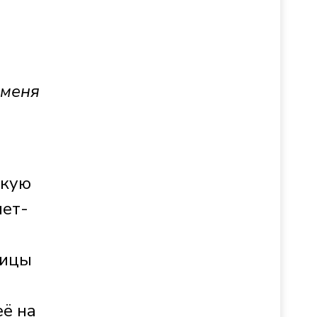
 меня
скую
нет-
лицы
её на