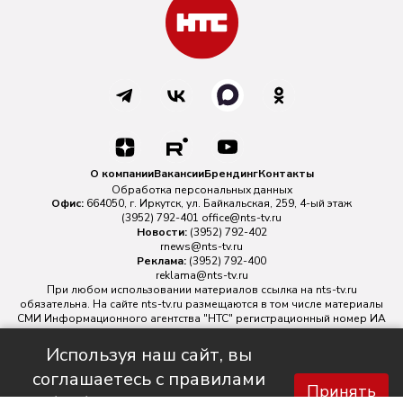
О компании
Вакансии
Брендинг
Контакты
Обработка персональных данных
Офис:
664050, г. Иркутск, ул. Байкальская, 259, 4-ый этаж
(3952) 792-401
office@nts-tv.ru
Новости:
(3952) 792-402
rnews@nts-tv.ru
Реклама:
(3952) 792-400
reklama@nts-tv.ru
При любом использовании материалов ссылка на
nts-tv.ru
обязательна. На сайте nts-tv.ru размещаются в том числе материалы
СМИ Информационного агентства "НТС" регистрационный номер ИА
№ ФС 77 - 88763 зарегистрировано Федеральной службой по
надзору в сфере связи, информационных технологий и массовых
Используя наш сайт, вы
коммуникаций.
соглашаетесь с правилами
Главный редактор ИА "НТС" Иштулкин Евгений Александрович
16+
Принять