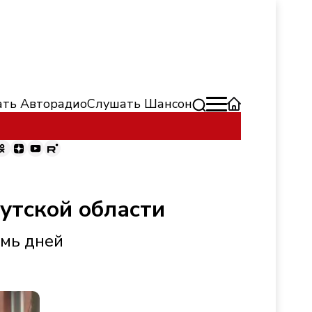
ть Авторадио
Слушать Шансон
утской области
емь дней