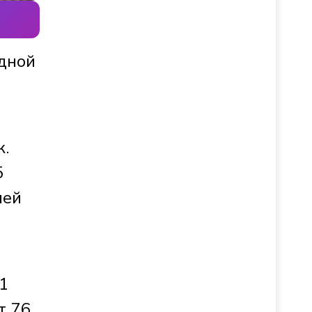
едной
к.
5
лей
1
т 76