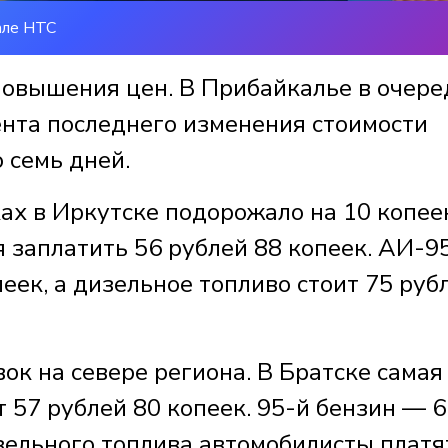
але НТС
 повышения цен. В Прибайкалье в очер
ента последнего изменения стоимости
 семь дней.
ах в Иркутске подорожало на 10 копее
я заплатить 56 рублей 88 копеек. АИ-9
пеек, а дизельное топливо стоит 75 руб
ок на севере региона. В Братске самая
 57 рублей 80 копеек. 95-й бензин — 6
изельного топлива автомобилисты платя