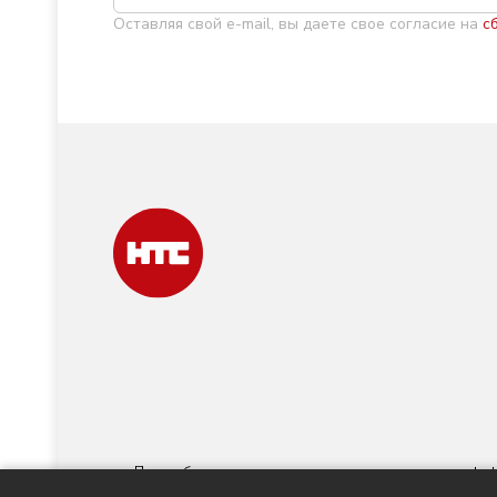
Оставляя свой e-mail, вы даете свое согласие на
с
При любом использовании материалов ссылка на
nts-t
номер ИА № ФС 77 - 88763 зарегистри