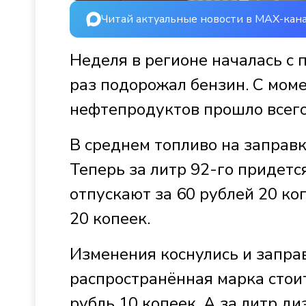
Читай актуальные новости в MAX-кан
Неделя в регионе началась с
раз подорожал бензин. С мом
нефтепродуктов прошло всего
В среднем топливо на заправк
Теперь за литр 92-го придетс
отпускают за 60 рублей 20 ко
20 копеек.
Изменения коснулись и заправ
распространённая марка стоит
рубль 10 копеек. А за литр д