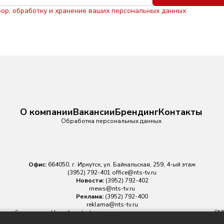
бор, обработку и хранение ваших персональных данных
О компании
Вакансии
Брендинг
Контакты
Обработка персональных данных
Офис:
664050, г. Иркутск, ул. Байкальская, 259, 4-ый этаж
(3952) 792-401
office@nts-tv.ru
Новости:
(3952) 792-402
rnews@nts-tv.ru
Реклама:
(3952) 792-400
reklama@nts-tv.ru
v.ru
обязательна. На сайте nts-tv.ru размещаются в том числе материалы 
ровано Федеральной службой по надзору в сфере связи, информационных