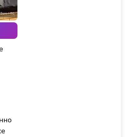
Фото НТС
е
енно
се