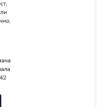
ст,
сли
нно,
мана
пала
042