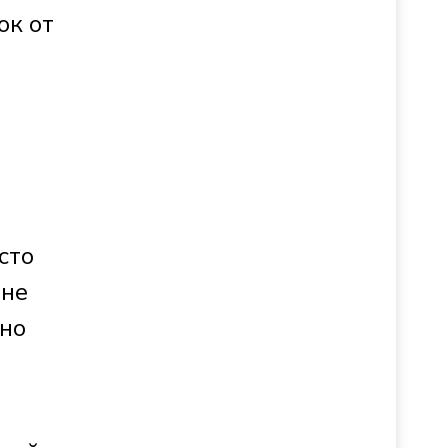
ок от
м
сто
 не
 но