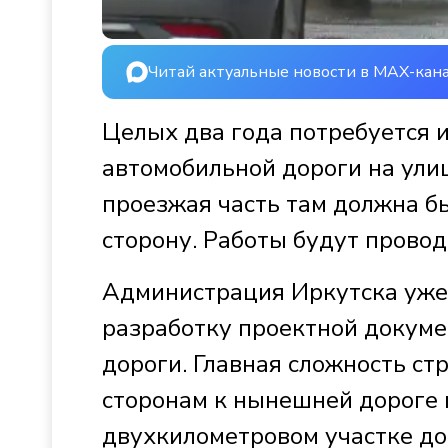
Читай актуальные новости в MAX-кан
Целых два года потребуется и
автомобильной дороги на улиц
проезжая часть там должна б
сторону. Работы будут прово
Администрация Иркутска уже
разработку проектной докуме
дороги. Главная сложность ст
сторонам к нынешней дороге 
двухкилометровом участке до