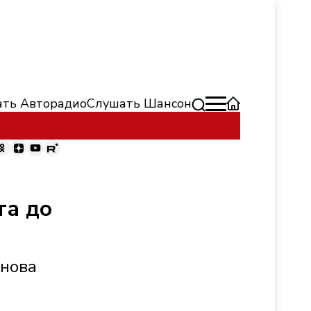
ть Авторадио
Слушать Шансон
та до
унова