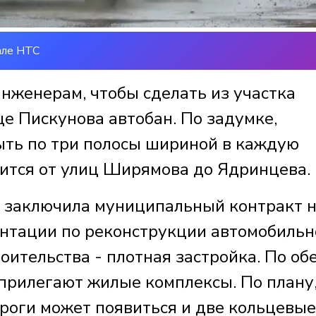
але НТС
нженерам, чтобы сделать из участка
е Пискунова автобан. По задумке,
ыть по три полосы шириной в каждую
дится от улиц Ширямова до Ядринцева.
 заключила муниципальный контракт 
нтации по реконструкции автомобильн
роительства - плотная застройка. По об
прилегают жилые комплексы. По плану,
роги может появиться и две кольцевые