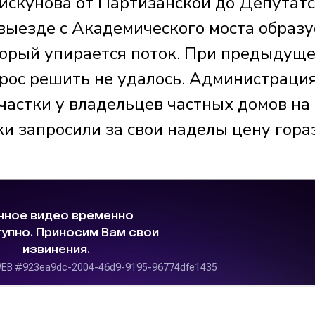
искунова от Партизанской до Депутатс
 выезде с Академического моста образу
торый упирается поток. При предыдущ
прос решить не удалось. Администрация
частки у владельцев частных домов на
ки запросили за свои наделы цену гора