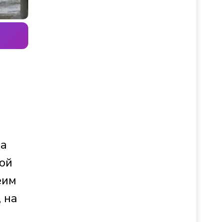
на
ой
еим
 на