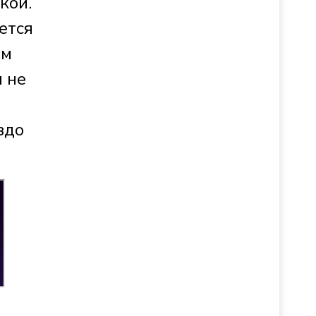
кой.
ется
ем
 не
здо