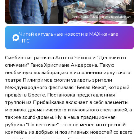
Фото: https://vk.com/irkmuzejdekabristov
Читай актуальные новости в MAX-канале
НТС
Симбиоз из рассказа Антона Чехова и "Девочки со
спичками" Ганса Христиана Андерсена. Такую
необычную коллаборацию в исполнении иркутского
театра Пилигримов смогли увидеть зрители
Международного фестиваля "Белая Вежа", который
прошёл в Бресте. Постановка представленная
труппой из Прибайкалья включает в себя элементы
мюзикла, драматического и кукольного спектаклей, а
так же sound-драмы. Ну, а наша традиционная
рубрика "По весточке" - это не менее интересный
коктейль из добрых и позитивных новостей со всего