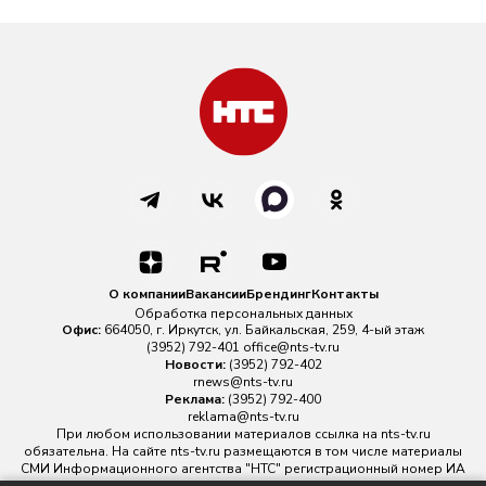
О компании
Вакансии
Брендинг
Контакты
Обработка персональных данных
Офис:
664050, г. Иркутск, ул. Байкальская, 259, 4-ый этаж
(3952) 792-401
office@nts-tv.ru
Новости:
(3952) 792-402
rnews@nts-tv.ru
Реклама:
(3952) 792-400
reklama@nts-tv.ru
При любом использовании материалов ссылка на
nts-tv.ru
обязательна. На сайте nts-tv.ru размещаются в том числе материалы
СМИ Информационного агентства "НТС" регистрационный номер ИА