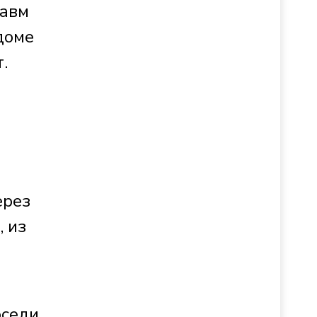
равм
доме
.
ерез
, из
оседи