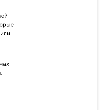
кой
торые
 или
омах
.