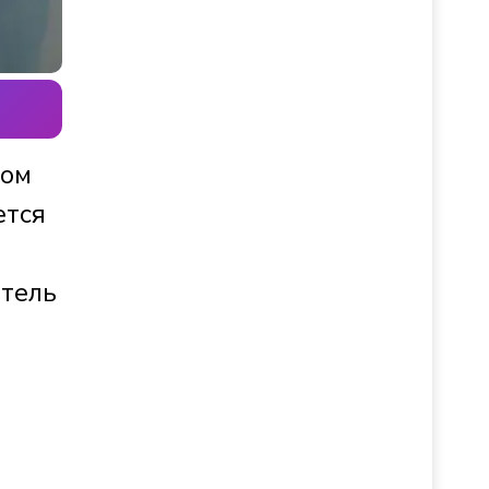
ком
ется
н
итель