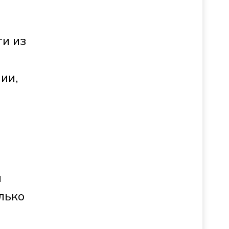
ти из
ии,
я
лько