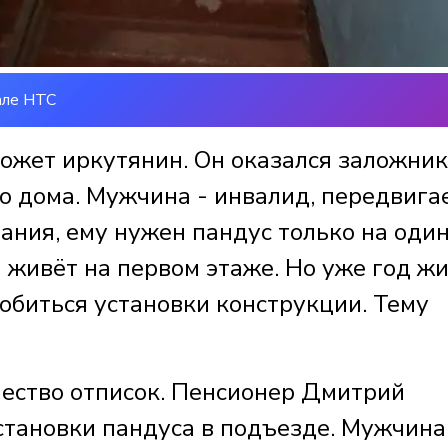
але НТС
может иркутянин. Он оказался заложни
го дома. Мужчина - инвалид, передвига
дания, ему нужен пандус только на оди
н живёт на первом этаже. Но уже год ж
обиться установки конструкции. Тему
чество отписок. Пенсионер Дмитрий
становки пандуса в подъезде. Мужчина