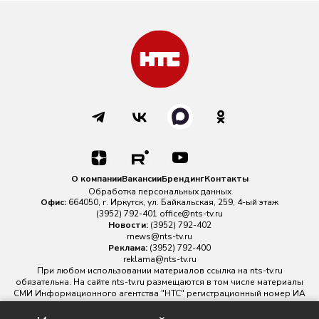
О компании
Вакансии
Брендинг
Контакты
Обработка персональных данных
Офис:
664050, г. Иркутск, ул. Байкальская, 259, 4-ый этаж
(3952) 792-401
office@nts-tv.ru
Новости:
(3952) 792-402
rnews@nts-tv.ru
Реклама:
(3952) 792-400
reklama@nts-tv.ru
При любом использовании материалов ссылка на
nts-tv.ru
обязательна. На сайте nts-tv.ru размещаются в том числе материалы
СМИ Информационного агентства "НТС" регистрационный номер ИА
№ ФС 77 - 88763 зарегистрировано Федеральной службой по
надзору в сфере связи, информационных технологий и массовых