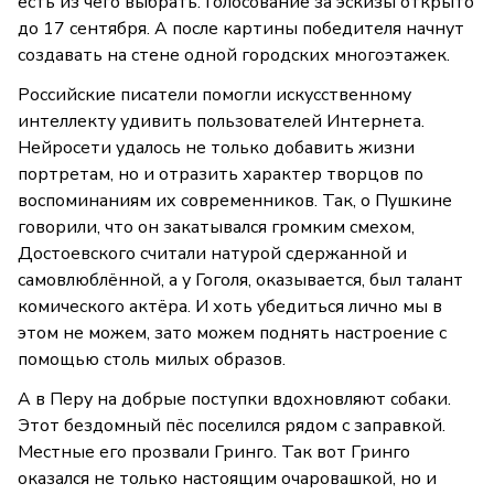
есть из чего выбрать. Голосование за эскизы открыто
до 17 сентября. А после картины победителя начнут
создавать на стене одной городских многоэтажек.
Российские писатели помогли искусственному
интеллекту удивить пользователей Интернета.
Нейросети удалось не только добавить жизни
портретам, но и отразить характер творцов по
воспоминаниям их современников. Так, о Пушкине
говорили, что он закатывался громким смехом,
Достоевского считали натурой сдержанной и
самовлюблённой, а у Гоголя, оказывается, был талант
комического актёра. И хоть убедиться лично мы в
этом не можем, зато можем поднять настроение с
помощью столь милых образов.
А в Перу на добрые поступки вдохновляют собаки.
Этот бездомный пёс поселился рядом с заправкой.
Местные его прозвали Гринго. Так вот Гринго
оказался не только настоящим очаровашкой, но и