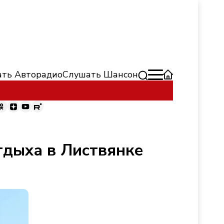
ть Авторадио
Слушать Шансон
тдыха в Листвянке