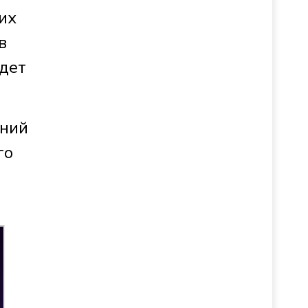
их
в
удет
ений
го