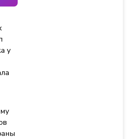
х
п
а у
ала
ому
ов
раны