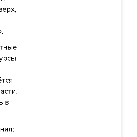
верх,
».
итные
сурсы
ётся
асти.
ь в
ния: