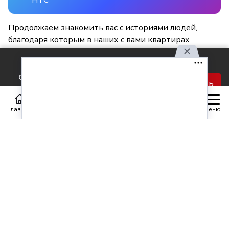
Продолжаем знакомить вас с историями людей,
благодаря которым в наших с вами квартирах
становится светлее и уютнее.
Используя наш сайт, вы
соглашаетесь с правилами
Принять
обработки персональных
данных.
Главная
Статьи
Передачи
Меню
Поделиться
0
0
Автор материала
Шинкарюк Юлия