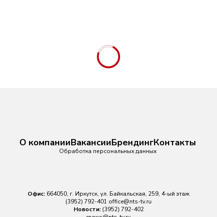
О компании
Вакансии
Брендинг
Контакты
Обработка персональных данных
Офис:
664050, г. Иркутск, ул. Байкальская, 259, 4-ый этаж
(3952) 792-401
office@nts-tv.ru
Новости:
(3952) 792-402
rnews@nts-tv.ru