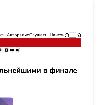
ть Авторадио
Слушать Шансон
ильнейшими в финале