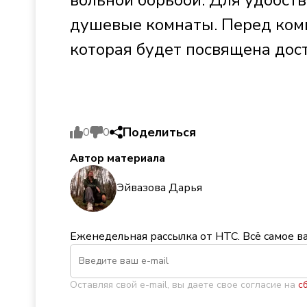
душевые комнаты. Перед комп
которая будет посвящена дос
Поделиться
0
0
Автор материала
Эйвазова Дарья
Еженедельная рассылка от НТС. Всё самое в
Оставляя свой e-mail, вы даете свое согласие на
с