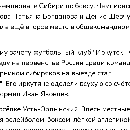
чемпионате Сибири по боксу. Чемпионс
ова, Татьяна Богданова и Денис Шевчу
яла ещё второе место в общекомандном
му зачёту футбольный клуб "Иркутск".
ду на первенстве России среди коман
рником сибиряков на выезде стал
. Его иркутяне одолели всухую со счёт
оформил Иван Яковлев.
осёлке Усть-Ордынский. Здесь местны
 волейболом, боксом, лёгкой атлетико
ва спортсменов ремонтируют санузлы и