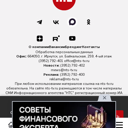
О компании
Вакансии
Брендинг
Контакты
Обработка персональных данных
Офис:
664050, г. Иркутск, ул. Байкальская, 259, 4-ый этаж
(3952) 792-401
office@nts-tv.ru
Новости:
(3952) 792-402
rnews@nts-tv.ru
Реклама:
(3952) 792-400
reklama@nts-tv.ru
При любом использовании материалов ссылка на
nts-tv.ru
обязательна. На сайте nts-tv.ru размещаются в том числе материалы
СМИ Информационного агентства "НТС" регистрационный номер ИА
№ ФС 77 - 88763 зарегистрировано Федеральной службой по
надзору в сфере связи, информационных технологий и массовых
Используя наш сайт, вы
коммуникаций.
соглашаетесь с правилами
Главный редактор ИА "НТС" Иштулкин Евгений Александрович
16+
Принять
обработки персональных
данных.