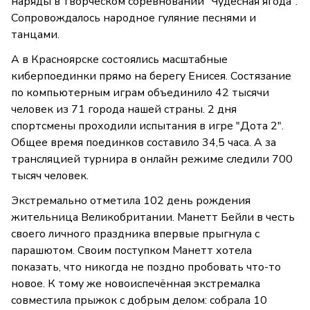
наряды в творческом соревновании "Чудесная ягода".
Сопровождалось народное гуляние песнями и
танцами.
А в Красноярске состоялись масштабные
киберпоединки прямо на берегу Енисея. Состязание
по компьютерным играм объединило 42 тысячи
человек из 71 города нашей страны. 2 дня
спортсмены проходили испытания в игре "Дота 2".
Общее время поединков составило 34,5 часа. А за
трансляцией турнира в онлайн режиме следили 700
тысяч человек.
Экстремально отметила 102 день рождения
жительница Великобритании. Манетт Бейли в честь
своего личного праздника впервые прыгнула с
парашютом. Своим поступком Манетт хотела
показать, что никогда не поздно пробовать что-то
новое. К тому же новоиспечённая экстремалка
совместила прыжок с добрым делом: собрала 10