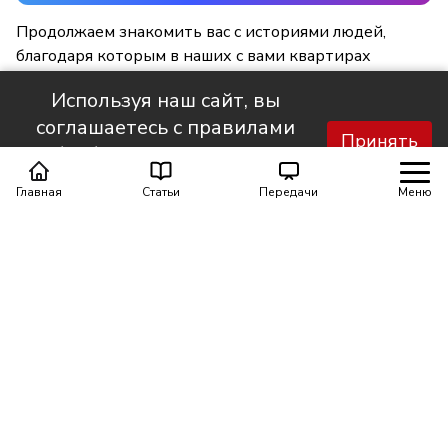
Продолжаем знакомить вас с историями людей,
благодаря которым в наших с вами квартирах
становится светлее и уютнее.
Используя наш сайт, вы
соглашаетесь с правилами
Принять
обработки персональных
данных.
Главная
Статьи
Передачи
Меню
Поделиться
0
0
Автор материала
Шинкарюк Юлия