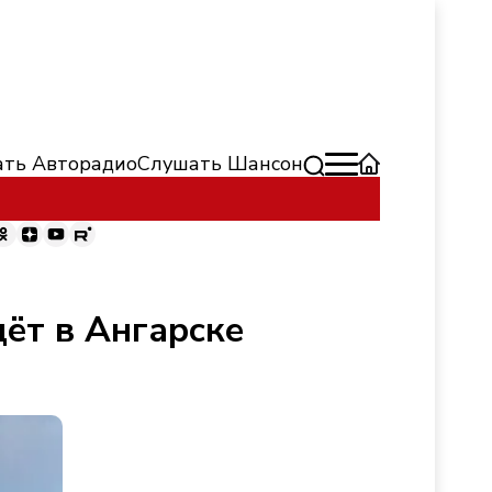
ть Авторадио
Слушать Шансон
ёт в Ангарске