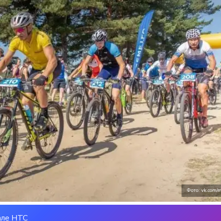
Фото: vk.com/m
але НТС