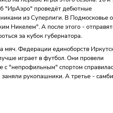
уб "ИрАэро" проведёт дебютные
рниками из Суперлиги. В Подмосковье 
им Никелем". А после этого - отправят
оться за кубок губернатора.
 за мяч. Федерации единоборств Иркутс
 лучше играет в футбол. Они провели
е с "непрофильным" спортом справила
 заняли рукопашники. А третье - самби