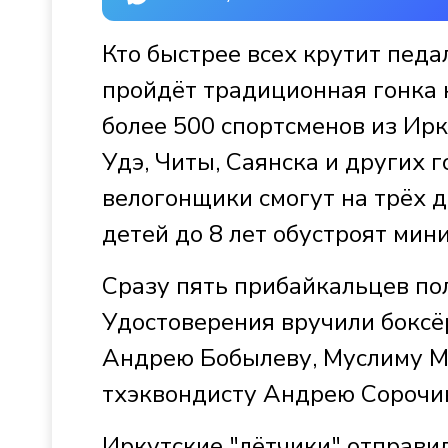
Кто быстрее всех крутит педа
пройдёт традиционная гонка 
более 500 спортсменов из Ирк
Удэ, Читы, Саянска и других 
велогонщики смогут на трёх д
детей до 8 лет обустроят мин
Сразу пять прибайкальцев пол
Удостоверения вручили бокс
Андрею Бобылеву, Муслиму М
тхэквондисту Андрею Сорочи
Иркутские "лётчики" отправил