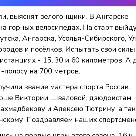
ли, выяснят велогонщики. В Ангарске
на горных велосипедах. На старт выйд
утска, Ангарска, Усолья-Сибирского, У
городов и посёлков. Испытать свои силы
истанциях - 15, 30 и 60 километров. А 
и-полосу на 700 метров.
учили звание мастера спорта России.
ёрше Виктории Шваловой, дзюдоистам
ахмадбекову и Алексею Тютрину, а та
нскому. Поздравляем наших спортсмен
ись на первые игры этого сезона. 16 и 