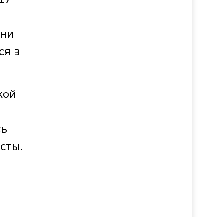
они
ся в
кой
сь
сты.