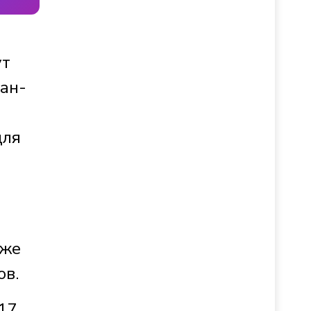
ут
лан-
для
кже
ов.
17