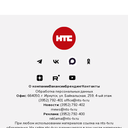
О компании
Вакансии
Брендинг
Контакты
Обработка персональных данных
Офис:
664050, г. Иркутск, ул. Байкальская, 259, 4-ый этаж
(3952) 792-401
office@nts-tv.ru
Новости:
(3952) 792-402
rnews@nts-tv.ru
Реклама:
(3952) 792-400
reklama@nts-tv.ru
При любом использовании материалов ссылка на
nts-tv.ru
обязательна. На сайте nts-tv.ru размещаются в том числе материалы