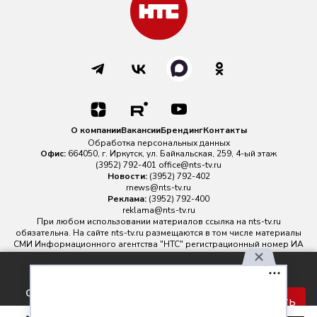
О компании
Вакансии
Брендинг
Контакты
Обработка персональных данных
Офис:
664050, г. Иркутск, ул. Байкальская, 259, 4-ый этаж
(3952) 792-401
office@nts-tv.ru
Новости:
(3952) 792-402
rnews@nts-tv.ru
Реклама:
(3952) 792-400
reklama@nts-tv.ru
При любом использовании материалов ссылка на
nts-tv.ru
обязательна. На сайте nts-tv.ru размещаются в том числе материалы
СМИ Информационного агентства "НТС" регистрационный номер ИА
№ ФС 77 - 88763 зарегистрировано Федеральной службой по
надзору в сфере связи, информационных технологий и массовых
Используя наш сайт, вы
коммуникаций.
соглашаетесь с правилами
Главный редактор ИА "НТС" Иштулкин Евгений Александрович
16+
Принять
обработки персональных