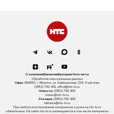
О компании
Вакансии
Брендинг
Контакты
Обработка персональных данных
Офис:
664050, г. Иркутск, ул. Байкальская, 259, 4-ый этаж
(3952) 792-401
office@nts-tv.ru
Новости:
(3952) 792-402
rnews@nts-tv.ru
Реклама:
(3952) 792-400
reklama@nts-tv.ru
При любом использовании материалов ссылка на
nts-tv.ru
обязательна. На сайте nts-tv.ru размещаются в том числе материалы