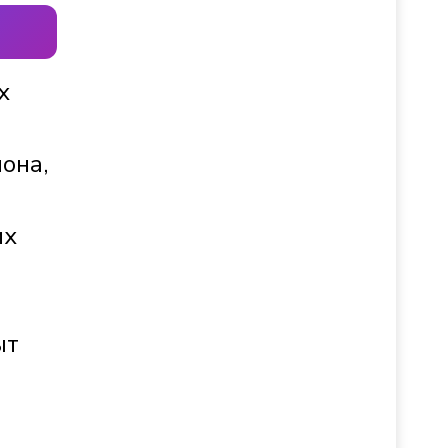
х
она,
их
ыт