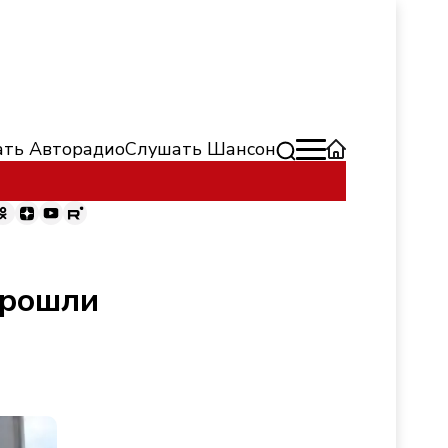
ть Авторадио
Слушать Шансон
прошли