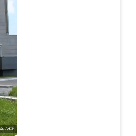
ужбы АНХК