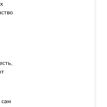
х
нство
есть,
от
 сам