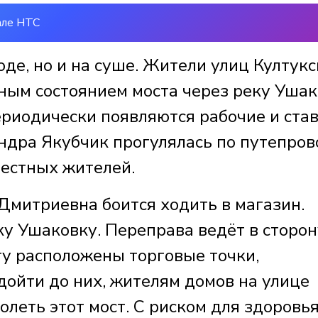
але НТС
оде, но и на суше. Жители улиц Култукс
ым состоянием моста через реку Ушак
ериодически появляются рабочие и ста
ндра Якубчик прогулялась по путепров
местных жителей.
Дмитриевна боится ходить в магазин.
ку Ушаковку. Переправа ведёт в сторон
гу расположены торговые точки,
дойти до них, жителям домов на улице
леть этот мост. С риском для здоровья