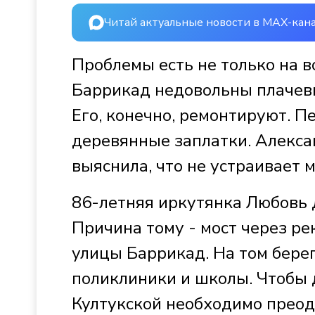
Читай актуальные новости в MAX-кан
Проблемы есть не только на в
Баррикад недовольны плачевн
Его, конечно, ремонтируют. П
деревянные заплатки. Алекса
выяснила, что не устраивает 
86-летняя иркутянка Любовь 
Причина тому - мост через ре
улицы Баррикад. На том бере
поликлиники и школы. Чтобы 
Култукской необходимо преодо