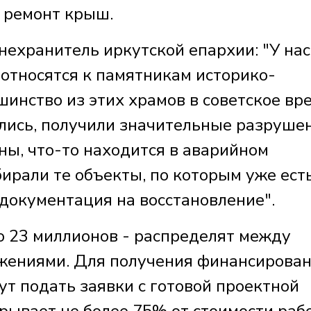
 ремонт крыш.
ранитель иркутской епархии: "У нас
 относятся к памятникам историко-
шинство из этих храмов в советское вр
лись, получили значительные разруше
ны, что-то находится в аварийном
бирали те объекты, по которым уже ест
документация на восстановление".
о 23 миллионов - распределят между
жениями. Для получения финансирова
т подать заявки с готовой проектной
рывает не более 75% от стоимости рабо