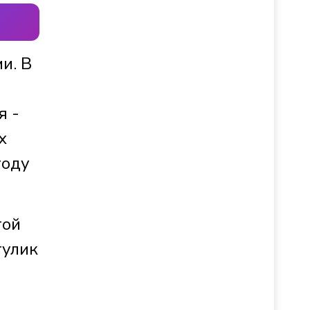
и. В
я -
х
году
той
тулик