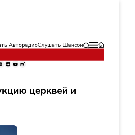
ть Авторадио
Слушать Шансон
укцию церквей и