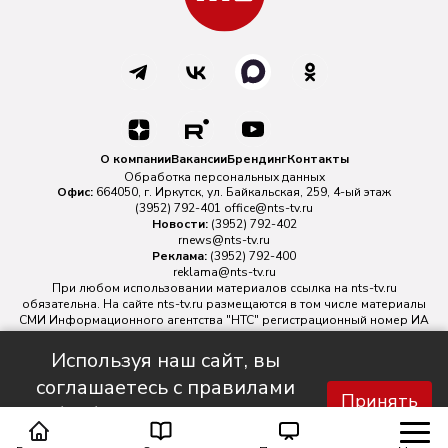
О компании
Вакансии
Брендинг
Контакты
Обработка персональных данных
Офис:
664050, г. Иркутск, ул. Байкальская, 259, 4-ый этаж
(3952) 792-401
office@nts-tv.ru
Новости:
(3952) 792-402
rnews@nts-tv.ru
Реклама:
(3952) 792-400
reklama@nts-tv.ru
При любом использовании материалов ссылка на
nts-tv.ru
обязательна. На сайте nts-tv.ru размещаются в том числе материалы
СМИ Информационного агентства "НТС" регистрационный номер ИА
№ ФС 77 - 88763 зарегистрировано Федеральной службой по
надзору в сфере связи, информационных технологий и массовых
Используя наш сайт, вы
коммуникаций.
соглашаетесь с правилами
Главный редактор ИА "НТС" Иштулкин Евгений Александрович
16+
Принять
обработки персональных
данных.