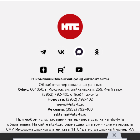
О компании
Вакансии
Брендинг
Контакты
Обработка персональных данных
Офис:
664050, г. Иркутск, ул. Байкальская, 259, 4-ый этаж
(3952) 792-401
office@nts-tv.ru
Новости:
(3952) 792-402
rnews@nts-tv.ru
Реклама:
(3952) 792-400
reklama@nts-tv.ru
При любом использовании материалов ссылка на
nts-tv.ru
обязательна. На сайте nts-tv.ru размещаются в том числе материалы
СМИ Информационного агентства "НТС" регистрационный номер ИА
№ ФС 77 - 88763 зарегистрировано Федеральной службой по
надзору в сфере связи, информационных технологий и массовых