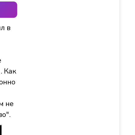
л в
е
. Как
конно
м не
о".