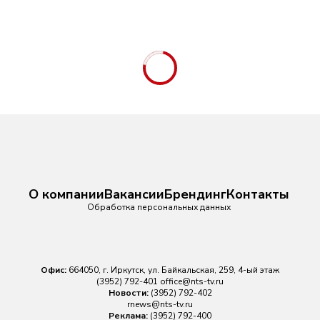
О компании
Вакансии
Брендинг
Контакты
Обработка персональных данных
Офис:
664050, г. Иркутск, ул. Байкальская, 259, 4-ый этаж
(3952) 792-401
office@nts-tv.ru
Новости:
(3952) 792-402
rnews@nts-tv.ru
Реклама:
(3952) 792-400