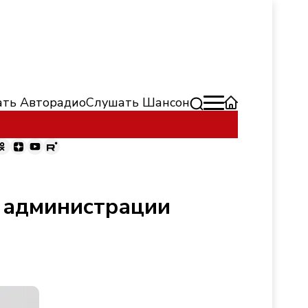
ть Авторадио
Слушать Шансон
в администрации