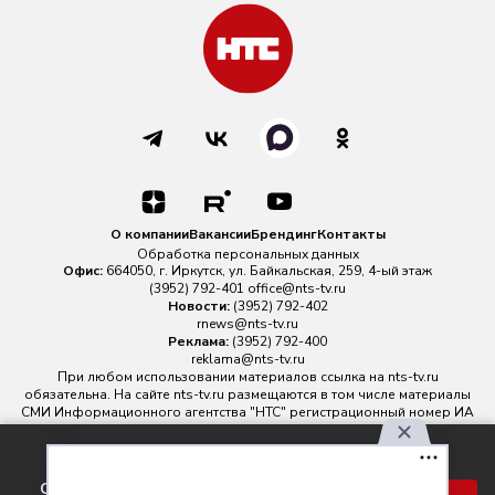
О компании
Вакансии
Брендинг
Контакты
Обработка персональных данных
Офис:
664050, г. Иркутск, ул. Байкальская, 259, 4-ый этаж
(3952) 792-401
office@nts-tv.ru
Новости:
(3952) 792-402
rnews@nts-tv.ru
Реклама:
(3952) 792-400
reklama@nts-tv.ru
При любом использовании материалов ссылка на
nts-tv.ru
обязательна. На сайте nts-tv.ru размещаются в том числе материалы
СМИ Информационного агентства "НТС" регистрационный номер ИА
№ ФС 77 - 88763 зарегистрировано Федеральной службой по
надзору в сфере связи, информационных технологий и массовых
Используя наш сайт, вы
коммуникаций.
соглашаетесь с правилами
Главный редактор ИА "НТС" Иштулкин Евгений Александрович
16+