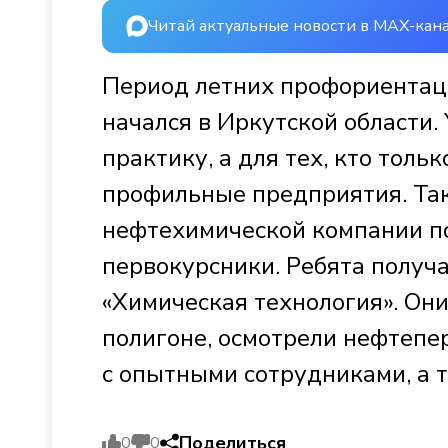
Читай актуальные новости в MAX-кан
Период летних профориентац
начался в Иркутской области.
практику, а для тех, кто толь
профильные предприятия. Та
нефтехимической компании по
первокурсники. Ребята получ
«Химическая технология». Он
полигоне, осмотрели нефтеп
с опытными сотрудниками, а 
Поделиться
0
0