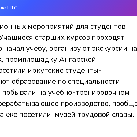
але НТС
ионных мероприятий для студентов
 Учащиеся старших курсов проходят
ко начал учёбу, организуют экскурсии н
к, промплощадку Ангарской
сетили иркутские студенты-
ают образование по специальности
и побывали на учебно-тренировочном
ерерабатывающее производство, пообщ
также посетили музей трудовой славы.