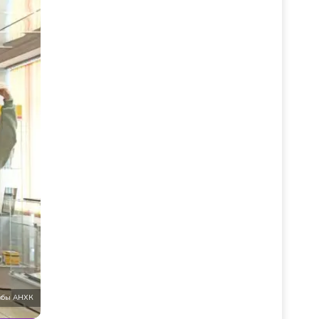
ужбы АНХК