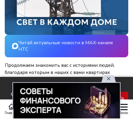
Читай актуальные новости в MAX-канале
НТС
Продолжаем знакомить вас с историями людей,
благодаря которым в наших с вами квартирах
становится светлее и уютнее.
Используя наш сайт, вы
соглашаетесь с правилами
Принять
обработки персональных
данных.
Главная
Статьи
Передачи
Меню