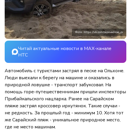
Фото: https://vk.com/zapovednoe_pr
Читай актуальные новости в MAX-канале
НТС
Автомобиль с туристами застрял в песке на Ольхоне.
Люди выехали к берегу на машине и оказались в
природной ловушке - транспорт забуксовал. На
помощь горе-путешественникам пришли инспекторы
Прибайкальского нацпарка. Ранее на Сарайском
пляже застрял кроссовер иркутянок. Такие случаи -
не редкость. За прошлый год - минимум 10. Хотя тот
же Сарайский пляж - уникальное природное место,
где не место машинам.