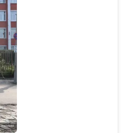
t.me/irkobl