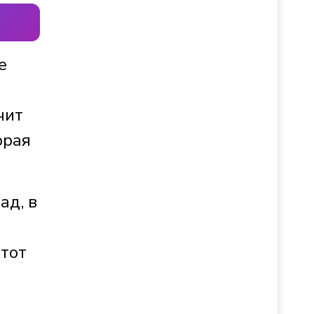
е
чит
орая
ад, в
этот