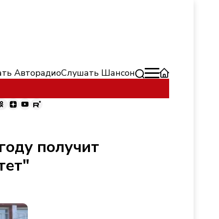
ть Авторадио
Слушать Шансон
 году получит
тет"