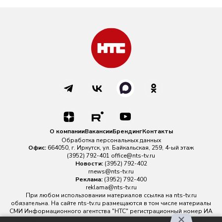
О компании
Вакансии
Брендинг
Контакты
Обработка персональных данных
Офис:
664050, г. Иркутск, ул. Байкальская, 259, 4-ый этаж
(3952) 792-401
office@nts-tv.ru
Новости:
(3952) 792-402
rnews@nts-tv.ru
Реклама:
(3952) 792-400
reklama@nts-tv.ru
При любом использовании материалов ссылка на
nts-tv.ru
обязательна. На сайте nts-tv.ru размещаются в том числе материалы
СМИ Информационного агентства "НТС" регистрационный номер ИА
№ ФС 77 - 88763 зарегистрировано Федеральной службой по