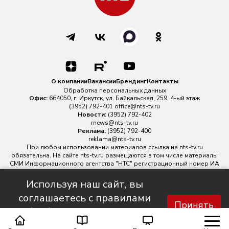
О компании
Вакансии
Брендинг
Контакты
Обработка персональных данных
Офис:
664050, г. Иркутск, ул. Байкальская, 259, 4-ый этаж
(3952) 792-401
office@nts-tv.ru
Новости:
(3952) 792-402
rnews@nts-tv.ru
Реклама:
(3952) 792-400
reklama@nts-tv.ru
При любом использовании материалов ссылка на
nts-tv.ru
обязательна. На сайте nts-tv.ru размещаются в том числе материалы
СМИ Информационного агентства "НТС" регистрационный номер ИА
№ ФС 77 - 88763 зарегистрировано Федеральной службой по
надзору в сфере связи, информационных технологий и массовых
Используя наш сайт, вы
коммуникаций.
соглашаетесь с правилами
Главный редактор ИА "НТС" Иштулкин Евгений Александрович
16+
Принять
обработки персональных
данных.