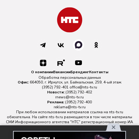
О компании
Вакансии
Брендинг
Контакты
Обработка персональных данных
Офис:
664050, г. Иркутск, ул. Байкальская, 259, 4-ый этаж
(3952) 792-401
office@nts-tv.ru
Новости:
(3952) 792-402
rnews@nts-tv.ru
Реклама:
(3952) 792-400
reklama@nts-tv.ru
При любом использовании материалов ссылка на
nts-tv.ru
обязательна. На сайте nts-tv.ru размещаются в том числе материалы
СМИ Информационного агентства "НТС" регистрационный номер ИА
№ ФС 77 - 88763 зарегистрировано Федеральной службой по
надзору в сфере связи, информационных технологий и массовых
Используя наш сайт, вы
коммуникаций.