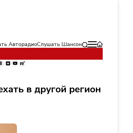
ть Авторадио
Слушать Шансон
хать в другой регион