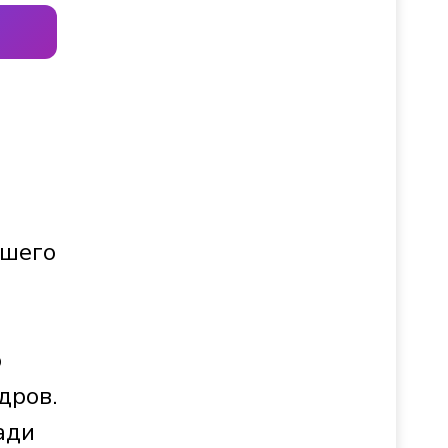
ашего
р
о
дров.
ади