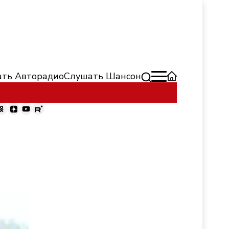
ть Авторадио
Слушать Шансон