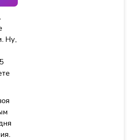
.
е
. Ну,
5
ете
воя
мым
дня
ия.