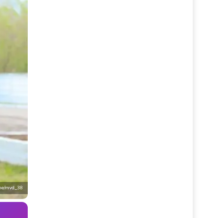
.me/mvd_38