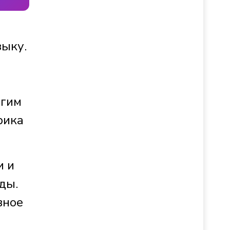
зыку.
угим
рика
и и
ды.
вное