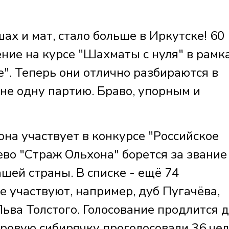
 шах и мат, стало больше в Иркутске! 60
ние на курсе "Шахматы с нуля" в рамк
". Теперь они отлично разбираются в
не одну партию. Браво, упорным и
на участвует в конкурсе "Российское
ево "Страж Ольхона" борется за звание
ашей страны. В списке - ещё 74
е участвуют, например, дуб Пугачёва,
ьва Толстого. Голосование продлится д
тровую сибирячку проголосовали 36 чел