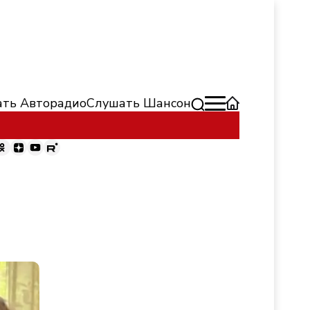
ть Авторадио
Слушать Шансон