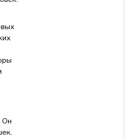
овых
ких
торы
и
. Он
шек.