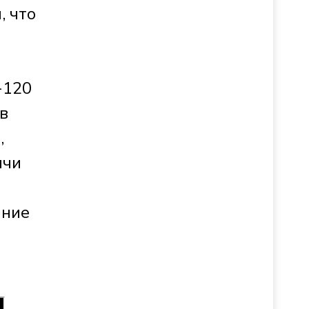
, что
-120
в
,
ячи
ание