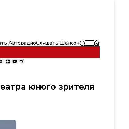
ть Авторадио
Слушать Шансон
театра юного зрителя