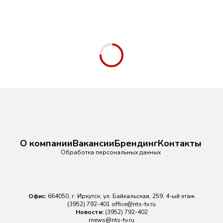
О компании
Вакансии
Брендинг
Контакты
Обработка персональных данных
Офис:
664050, г. Иркутск, ул. Байкальская, 259, 4-ый этаж
(3952) 792-401
office@nts-tv.ru
Новости:
(3952) 792-402
rnews@nts-tv.ru