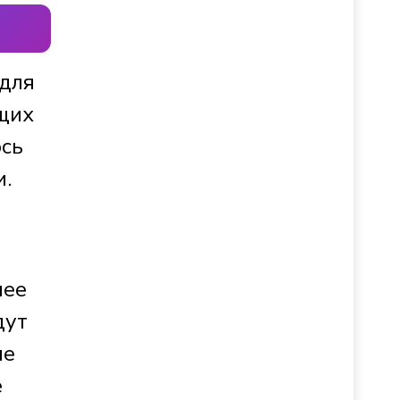
 для
ющих
ось
и.
лее
дут
ле
е