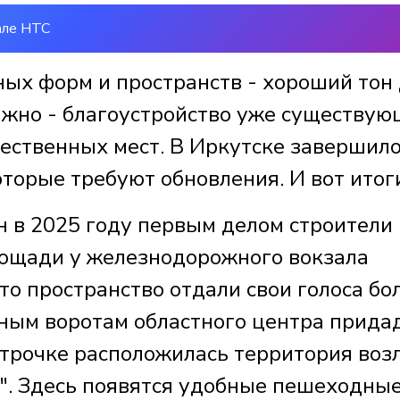
але НТС
ых форм и пространств - хороший тон
важно - благоустройство уже существу
ственных мест. В Иркутске завершил
оторые требуют обновления. И вот итог
н в 2025 году первым делом строители
лощади у железнодорожного вокзала
то пространство отдали свои голоса бо
тным воротам областного центра прида
строчке расположилась территория воз
". Здесь появятся удобные пешеходны