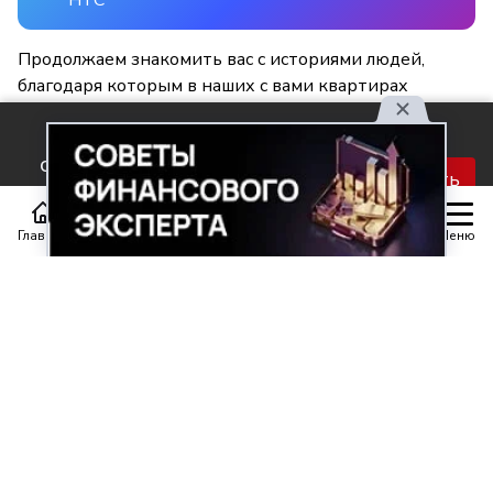
Продолжаем знакомить вас с историями людей,
благодаря которым в наших с вами квартирах
становится светлее и уютнее.
Используя наш сайт, вы
соглашаетесь с правилами
Принять
обработки персональных
данных.
Главная
Статьи
Передачи
Меню
Поделиться
0
0
Автор материала
Шинкарюк Юлия